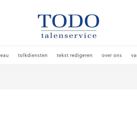
reau
tolkdiensten
tekst redigeren
over ons
va