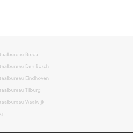
taalbureau Breda
taalbureau Den Bosch
taalbureau Eindhoven
taalbureau Tilburg
taalbureau Waalwijk
ks