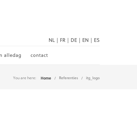
NL
|
FR
|
DE
|
EN
|
ES
n alledag
contact
You are here:
Home
Referenties
itg_logo