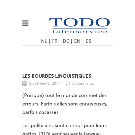
NL
|
FR
|
DE
|
EN
|
ES
LES BOURDES LINGUISTIQUES
On 28 février 2017
0 Comments
(Presque) tout le monde commet des
erreurs. Parfois elles sont ennuyeuses,
parfois cocasses.
Les politiciens sont connus pour leurs
gaffes. L’UDI veut sauver la langue