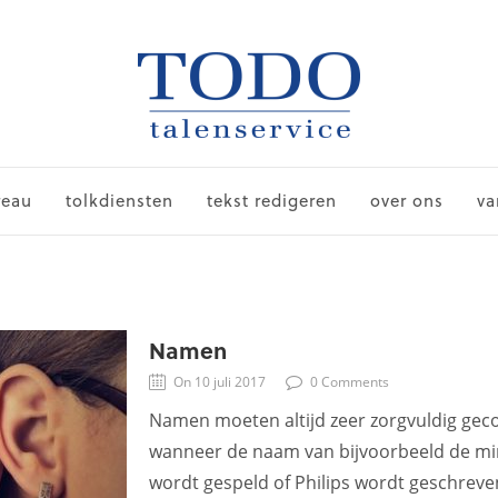
reau
tolkdiensten
tekst redigeren
over ons
va
Namen
On 10 juli 2017
0 Comments
Namen moeten altijd zeer zorgvuldig geco
wanneer de naam van bijvoorbeeld de mi
wordt gespeld of Philips wordt geschreven