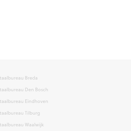
taalbureau Breda
taalbureau Den Bosch
taalbureau Eindhoven
taalbureau Tilburg
taalbureau Waalwijk