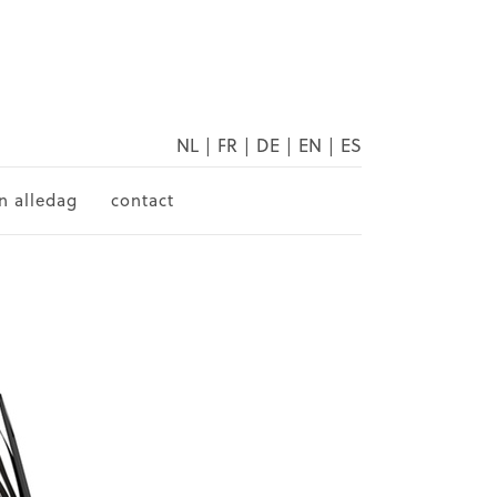
NL
|
FR
|
DE
|
EN
|
ES
n alledag
contact