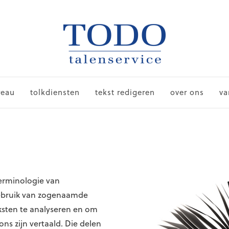
reau
tolkdiensten
tekst redigeren
over ons
va
terminologie van
gebruik van zogenaamde
ksten te analyseren en om
ns zijn vertaald. Die delen